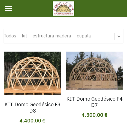
×
×
CATEGORÍAS DE LA TIENDA
CATEGORÍAS DE BLOG
TIENDA
domos
Todas las Categorías
INICIO
Todos
kit
estructura madera
cupula
NOSOTROS
DOMOS
KIT
CARACTERISTICAS
KIT Domo Geodésico F4
CONTACTO
Materiales
KIT Domo Geodésico F3
D7
D8
Caracteristicas
BLOG
4.500,00 €
4.400,00 €
Ingresar