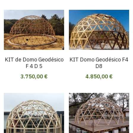
Buscar
Español
Español
SOLICITAR PRESUPUESTO
KIT de Domo Geodésico
KIT Domo Geodésico F4
F 4 D 5
D8
3.750,00 €
4.850,00 €