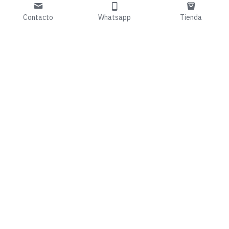
Contacto
Whatsapp
Tienda
willy_willi@hotmail.c
+34 679 133 778 
om
08290 Cerdanyola 
Guardar
del Vallés
Términos y Condiciones
Políticas de Privacidad