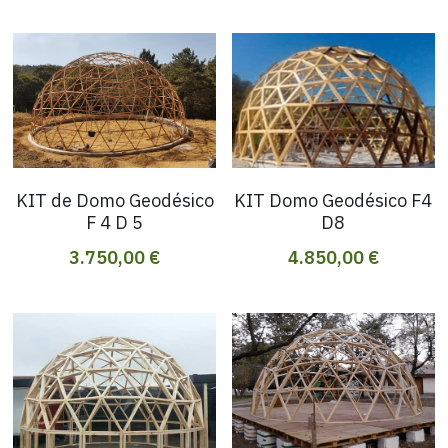
Buscar
Español
Español
SOLICITAR PRESUPUESTO
KIT de Domo Geodésico
KIT Domo Geodésico F4
F 4 D 5
D8
3.750,00 €
4.850,00 €