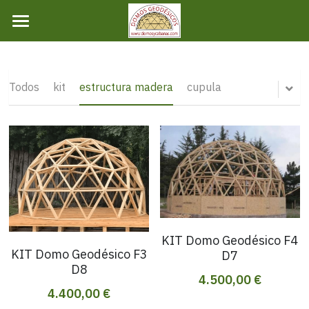
×
×
CATEGORÍAS DE LA TIENDA
CATEGORÍAS DE BLOG
TIENDA
domos
Todas las Categorías
INICIO
Todos
kit
estructura madera
cupula
NOSOTROS
DOMOS
KIT
CARACTERISTICAS
KIT Domo Geodésico F4
CONTACTO
Materiales
KIT Domo Geodésico F3
D7
D8
Caracteristicas
BLOG
4.500,00 €
4.400,00 €
Ingresar