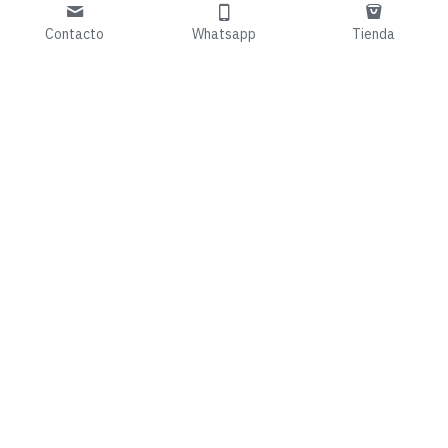
Contacto
Whatsapp
Tienda
willy_willi@hotmail.c
+34 679 133 778 
om
08290 Cerdanyola 
Guardar
del Vallés
Términos y Condiciones
Políticas de Privacidad